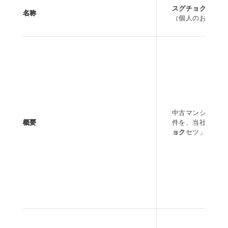
スグチョク
名称
（個人のお客様向
中古マンション所
概要
件を、当社が、「
ョク
セツ」に買い